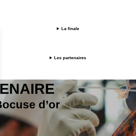
ouvement mondial B-Corp vers une économie plus inclusive, plus
 régénératrice.
La finale
Les partenaires
TENAIRE
Bocuse d’or