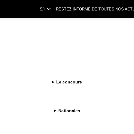
S/+
RESTEZ INFORMÉ DE TOUTES NOS ACT
Le concours
presso
Nationales
sionnel propose des solutions personnalisées, adaptées aux
tentes spécifiques des professionnels de la restauration et de
c 25 cafés d'exception et des machines performantes. Nespresso