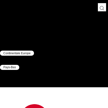
Continentale Europe
|
Pays-Bas
|
Jet
Loos