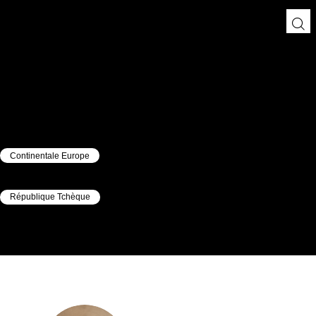
Continentale Europe
|
République Tchèque
|
Dominik
Uncovsky