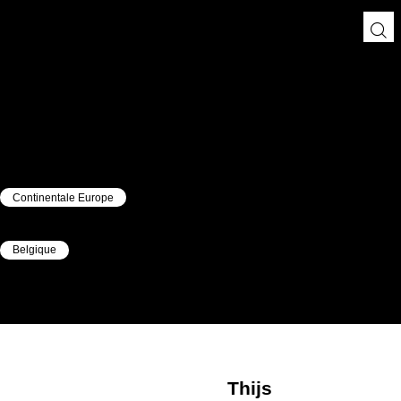
Continentale Europe
|
Belgique
|
Thijs
Vervloet
Thijs