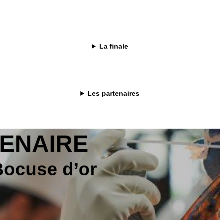
tion et innovation, BRAGARD développe des collections conçues
 tous les métiers avec élégance et performance.
sion de ceux qui vivent leur art, nous sommes bien plus qu'une
able partenaire de l'excellence !
La finale
Les partenaires
TENAIRE
Bocuse d’or