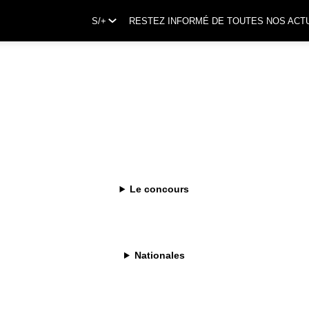
S/+
RESTEZ INFORMÉ DE TOUTES NOS ACT
Le concours
ard
Nationales
0 ans, la Maison Bragard symbolise l'union de l'excellence et de
s que de simples vêtements, BRAGARD s'engage aux côtés des
ssionnés, créant des pièces qui incarnent la quête de perfection.