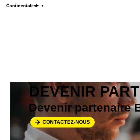
En mariant tradi
Continentales
pour accompagner
Dévoués à la pas
marque : un vérit
DEVENIR PAR
Devenir partenaire 
CONTACTEZ-NOUS