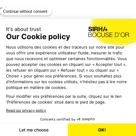
puis
des
ar
'une
ption
une
t un
les
apes
iveau
de
du
DEVENIR