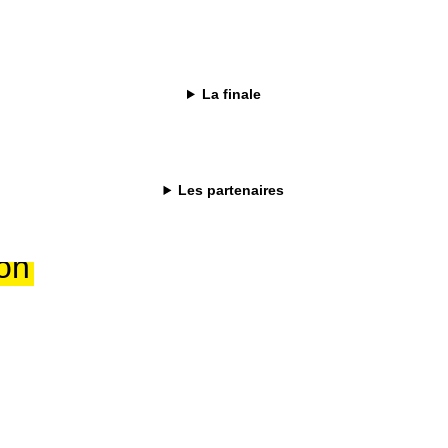
Baruffaldi
une génération de chefs engagés, libres et ancrés dans le
La finale
ocuse, Marc Veyrat et Gérald Passédat, il a forgé une
geante.
, de la transmission et d’une ôde permanente à la nature.
Les partenaires
ion