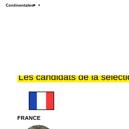
Maxence
Continentales
Candidat
MB
Âgé de 32 ans, Maxence incarne 
terroir.
Passé par les cuisines de Paul B
identité culinaire sensible et exi
Sa cuisine se nourrit du partage
Les candidats de la sélect
FRANCE