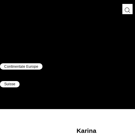
Continentale Europe
|
Suisse
|
Karina
Fruman
Karina