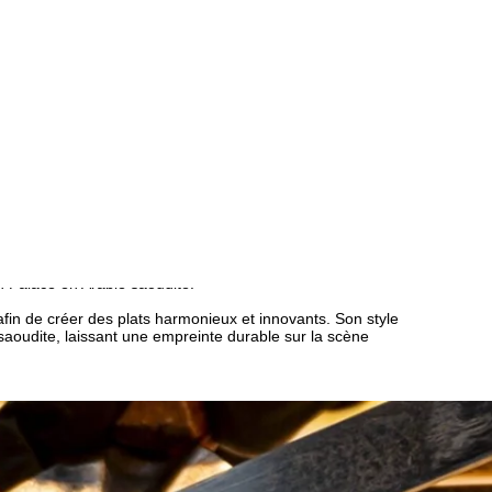
 la cuisine et son engagement constant en faveur de
ires de sa mère et par la richesse de saveurs issues de
d’établissements de renom, notamment aux côtés du chef
on Palace en Arabie saoudite.
, afin de créer des plats harmonieux et innovants. Son style
saoudite, laissant une empreinte durable sur la scène