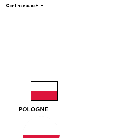
Kamil
Tl
Continentales
KT
pologne
Candidat
Les candidats de la sélect
POLOGNE
KT