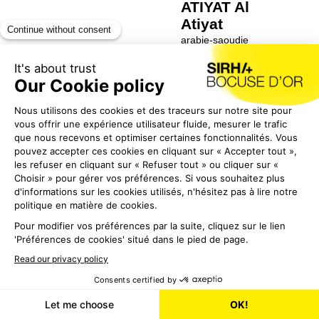
ATIYAT
Al
Atiyat
arabie-saoudie
Jury Cuisine
Mousa Al Atiyat est
chef exécutif
corporate, basé à
Djeddah, en Arabie
saoudite. Il possède
une solide
expérience couvrant
la restauration, les
croisières, le conseil
en food & beverage,
ainsi que la
production
alimentaire à grande
échelle et le food
service. Il est titulaire
d’un Bachelor of
Science en systèmes
d’information de
gestion de
l’Université de
Jordanie, d’un