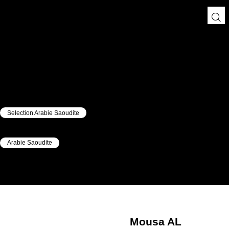
Selection Arabie Saoudite
|
Arabie Saoudite
|
Mousa AL ATIYAT
Al Atiyat
Mousa AL