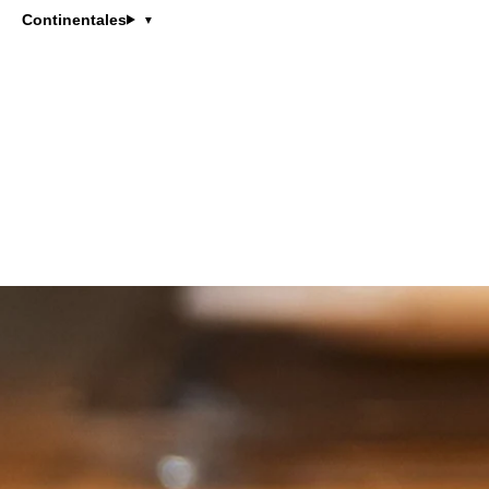
Continentales
Li Zhanxu est cheffe exécutive du
ZL
étoilés Michelin en France.
Elle se spécialise dans l’utilisa
braisage, la marinade et la cuisso
Grâce à sa philosophie culinaire
gastronomique aux hutongs tradi