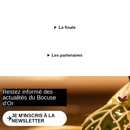
 restaurant « Qu Lang Yuan » à Pékin. Diplômée de l’Institut Paul Bocuse
tion d’ingrédients chinois locaux comme base de sa cuisine, en y appliqu
La finale
n au gril, afin de créer une cuisine fusion distinctive.
 singulière et à son esprit d’innovation, elle a reçu le Young Chef Awa
tionnels.
Les partenaires
Restez informé des
actualités du Bocuse
d'Or
JE M’INSCRIS À LA
NEWSLETTER