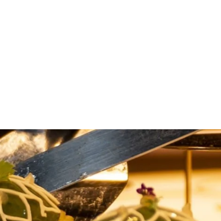
 (Institut Lyfe), elle a travaillé dans plusieurs restaurants
ant avec finesse des techniques françaises telles que le
rd du Guide MICHELIN Pékin 2024, insufflant un nouvel élan