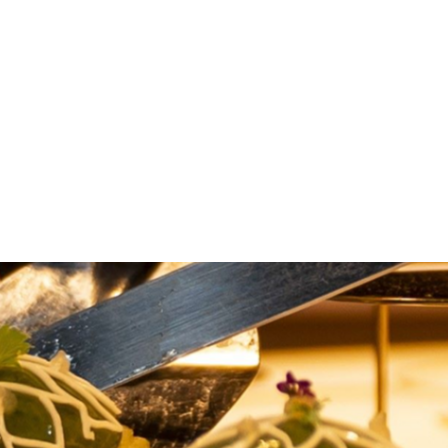
 (Institut Lyfe), elle a travaillé dans plusieurs restaurants
ant avec finesse des techniques françaises telles que le
rd du Guide MICHELIN Pékin 2024, insufflant un nouvel élan