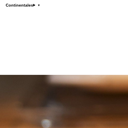
Continentales
Li Zhanxu est cheffe exécutive du
ZL
étoilés Michelin en France.
Elle se spécialise dans l’utilisa
braisage, la marinade et la cuisso
Grâce à sa philosophie culinaire
gastronomique aux hutongs tradi