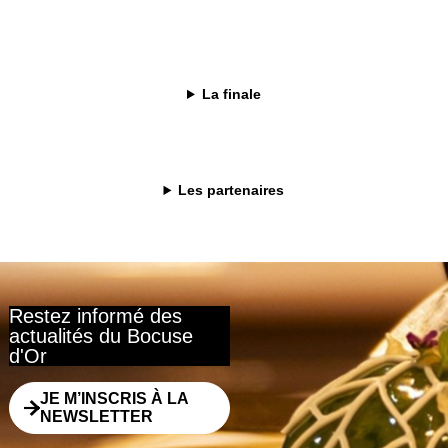
 restaurant « Qu Lang Yuan » à Pékin. Diplômée de l’Institut Paul Bocuse
tion d’ingrédients chinois locaux comme base de sa cuisine, en y appliqu
La finale
n au gril, afin de créer une cuisine fusion distinctive.
 singulière et à son esprit d’innovation, elle a reçu le Young Chef Awa
tionnels.
Les partenaires
Restez informé des
actualités du Bocuse
d'Or
JE M’INSCRIS À LA
NEWSLETTER